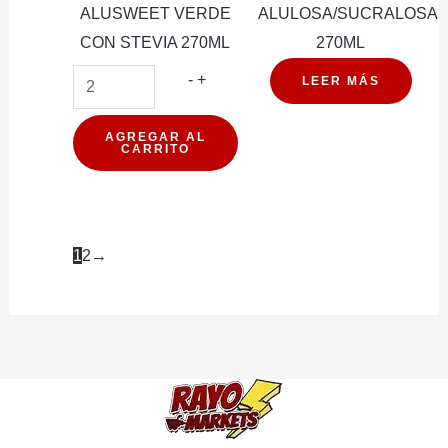
ALUSWEET VERDE
ALULOSA/SUCRALOSA
CON STEVIA 270ML
270ML
ENDULZANTE
-
+
LEER MÁS
ALUSWEET
VERDE
AGREGAR AL
CARRITO
CON
STEVIA
270ML
cantidad
1
2
→