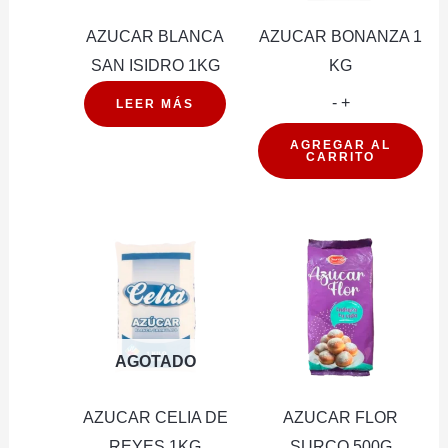
AZUCAR BLANCA
AZUCAR BONANZA 1
SAN ISIDRO 1KG
KG
AZUCAR
-
+
LEER MÁS
BONANZA
AGREGAR AL
CARRITO
1
KG
cantidad
AGOTADO
AZUCAR CELIA DE
AZUCAR FLOR
REYES 1KG
SURCO 500G