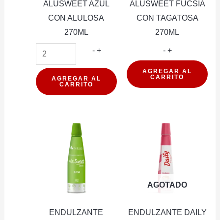
ALUSWEET AZUL
ALUSWEET FUCSIA
CON ALULOSA
CON TAGATOSA
270ML
270ML
ENDULZANTE
ENDULZANT
-
+
-
+
ALUSWEET
ALUSWEET
AGREGAR AL
CARRITO
AZUL
FUCSIA
AGREGAR AL
CARRITO
CON
CON
ALULOSA
TAGATOSA
270ML
270ML
cantidad
cantidad
AGOTADO
ENDULZANTE
ENDULZANTE DAILY