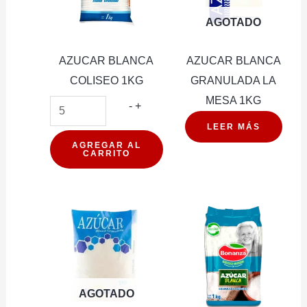
AGOTADO
AZUCAR BLANCA
AZUCAR BLANCA
COLISEO 1KG
GRANULADA LA
MESA 1KG
AZUCAR
-
+
BLANCA
LEER MÁS
COLISEO
AGREGAR AL
CARRITO
1KG
cantidad
AGOTADO