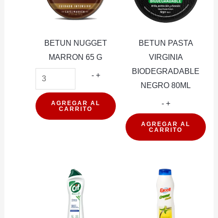
BETUN NUGGET
BETUN PASTA
MARRON 65 G
VIRGINIA
BIODEGRADABLE
BETUN
-
+
NEGRO 80ML
NUGGET
MARRON
BETUN
-
+
AGREGAR AL
CARRITO
65
PASTA
AGREGAR AL
CARRITO
G
VIRGINIA
cantidad
BIODEGRADA
NEGRO
80ML
cantidad