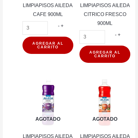
LIMPIAPISOS AILEDA
LIMPIAPISOS AILEDA
CAFE 900ML
CITRICO FRESCO
900ML
LIMPIAPISOS
-
+
AILEDA
LIMPIAP
-
+
CAFE
AILEDA
AGREGAR AL
CARRITO
900ML
CITRICO
AGREGAR AL
CARRITO
cantidad
FRESC
900ML
cantidad
AGOTADO
AGOTADO
LIMPIAPISOS AILEDA
LIMPIAPISOS AILEDA