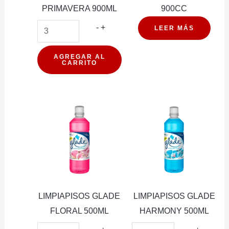
PRIMAVERA 900ML
900CC
LIMPIAPISOS
-
+
LEER MÁS
EXCELL
DESINFECTANTE
AGREGAR AL
CARRITO
PRIMAVERA
900ML
cantidad
LIMPIAPISOS GLADE
LIMPIAPISOS GLADE
FLORAL 500ML
HARMONY 500ML