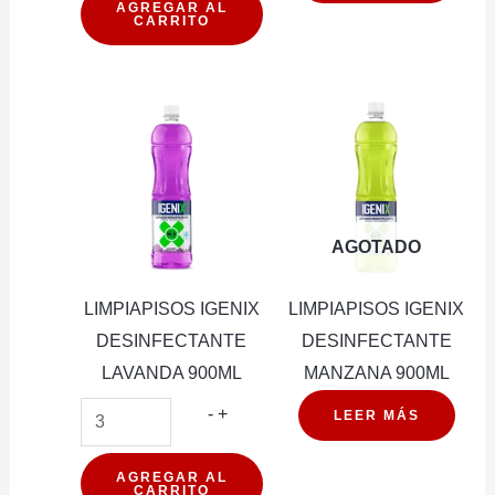
LAVANDA
AGREGAR AL
CARRITO
500ML
cantidad
AGOTADO
LIMPIAPISOS IGENIX
LIMPIAPISOS IGENIX
DESINFECTANTE
DESINFECTANTE
LAVANDA 900ML
MANZANA 900ML
LIMPIAPISOS
-
+
LEER MÁS
IGENIX
DESINFECTANTE
AGREGAR AL
CARRITO