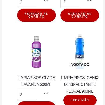
LIMPIAPISOS
LIMPIAP
-
+
-
+
GLADE
GLADE
FLORAL
HARMO
AGREGAR AL
AGREGAR AL
CARRITO
CARRITO
500ML
500ML
cantidad
cantidad
AGOTADO
LIMPIAPISOS GLADE
LIMPIAPISOS IGENIX
LAVANDA 500ML
DESINFECTANTE
FLORAL 900ML
LIMPIAPISOS
-
+
GLADE
LEER MÁS