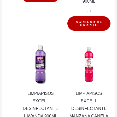
900ML
LIMPIAPISOS
-
+
EXCELL
AGREGAR AL
CARRITO
DESINFECTA
CITRICO
FRUTAL
900ML
cantidad
LIMPIAPISOS
LIMPIAPISOS
EXCELL
EXCELL
DESINFECTANTE
DESINFECTANTE
LAVANDA 900ML
MANZANA CANELA