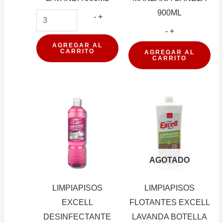
900ML
LIMPIAPISOS
-
+
EXCELL
LIMPIAPISOS
-
+
DESINFECTANTE
EXCELL
AGREGAR AL
CARRITO
AGREGAR AL
CARRITO
LAVANDA
DESINFECTA
900ML
MANZANA
cantidad
CANELA
900ML
cantidad
AGOTADO
LIMPIAPISOS
LIMPIAPISOS
EXCELL
FLOTANTES EXCELL
DESINFECTANTE
LAVANDA BOTELLA