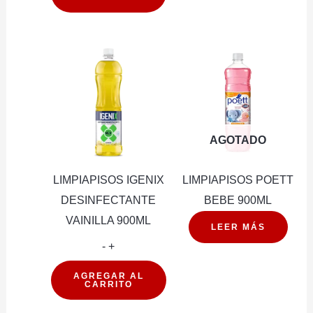
LAVANDA
900ML
cantidad
AGOTADO
LIMPIAPISOS IGENIX
LIMPIAPISOS POETT
DESINFECTANTE
BEBE 900ML
VAINILLA 900ML
LEER MÁS
LIMPIAPISOS
-
+
IGENIX
AGREGAR AL
CARRITO
DESINFECTANTE
VAINILLA