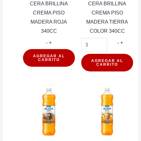
CERA BRILLINA
CERA BRILLINA
CREMA PISO
CREMA PISO
MADERA ROJA
MADERA TIERRA
340CC
COLOR 340CC
CERA
CERA
-
+
-
+
BRILLINA
BRILLIN
AGREGAR AL
CARRITO
CREMA
CREMA
AGREGAR AL
CARRITO
PISO
PISO
MADERA
MADER
ROJA
TIERRA
340CC
COLOR
cantidad
340CC
cantidad