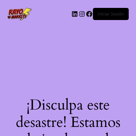
LinkedIn
Instagram
Facebook
Iniciar Sesión
¡Disculpa este
desastre! Estamos