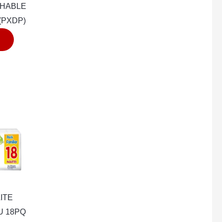
CHABLE
(PXDP)
ITE
U 18PQ