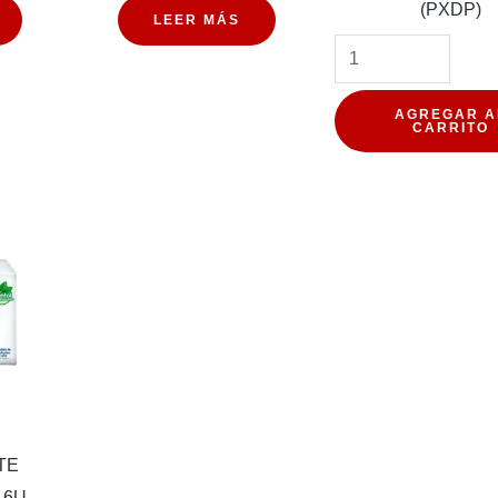
(PXDP)
LEER MÁS
AGREGAR A
CARRITO
TE
 6U