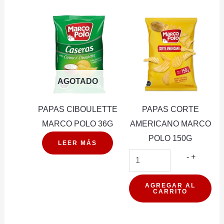
AGOTADO
PAPAS CIBOULETTE
PAPAS CORTE
MARCO POLO 36G
AMERICANO MARCO
POLO 150G
LEER MÁS
PAPAS
-
+
CORTE
AMERIC
AGREGAR AL
CARRITO
MARCO
POLO