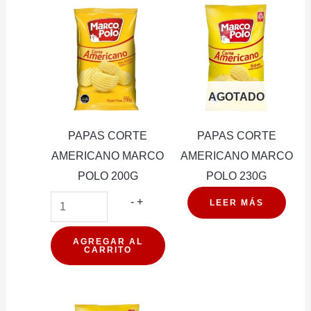
150G
cantidad
AGOTADO
PAPAS CORTE
PAPAS CORTE
AMERICANO MARCO
AMERICANO MARCO
POLO 200G
POLO 230G
PAPAS
-
+
LEER MÁS
CORTE
AMERICANO
AGREGAR AL
CARRITO
MARCO
POLO
200G