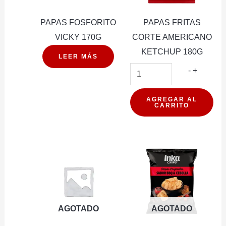
PAPAS FOSFORITO
PAPAS FRITAS
VICKY 170G
CORTE AMERICANO
KETCHUP 180G
LEER MÁS
PAPAS
-
+
FRITAS
CORTE
AGREGAR AL
CARRITO
AMERIC
KETCH
180G
cantidad
AGOTADO
AGOTADO