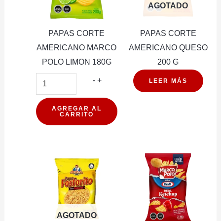
AGOTADO
PAPAS CORTE
PAPAS CORTE
AMERICANO MARCO
AMERICANO QUESO
POLO LIMON 180G
200 G
PAPAS
-
+
LEER MÁS
CORTE
AMERICANO
AGREGAR AL
CARRITO
MARCO
POLO
LIMON
180G
cantidad
AGOTADO