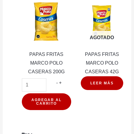
AGOTADO
PAPAS FRITAS
PAPAS FRITAS
MARCO POLO
MARCO POLO
CASERAS 200G
CASERAS 42G
PAPAS
-
+
LEER MÁS
FRITAS
MARCO
AGREGAR AL
CARRITO
POLO
CASERAS
200G