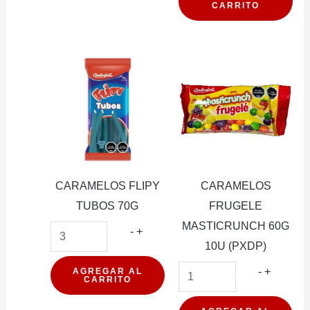
CARRITO
MENTA
STRON
25G
24U
(PXDP)
cantidad
CARAMELOS FLIPY
CARAMELOS
TUBOS 70G
FRUGELE
MASTICRUNCH 60G
CARAMELOS
-
+
10U (PXDP)
FLIPY
TUBOS
CARAM
-
+
AGREGAR AL
CARRITO
70G
FRUGEL