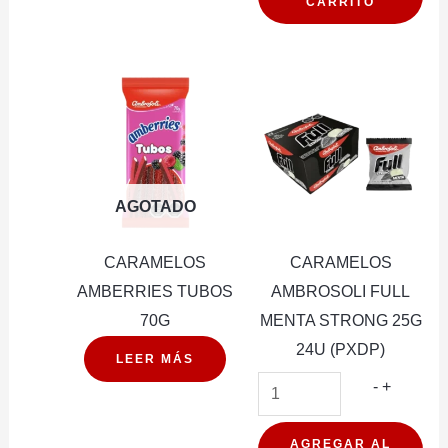
CARRITO
60G
10U
(PXDP)
cantidad
AGOTADO
CARAMELOS
CARAMELOS
AMBERRIES TUBOS
AMBROSOLI FULL
70G
MENTA STRONG 25G
24U (PXDP)
LEER MÁS
CARAM
-
+
AMBROS
FULL
AGREGAR AL