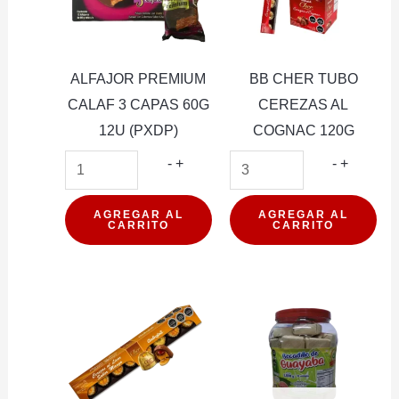
ALFAJOR PREMIUM
BB CHER TUBO
CALAF 3 CAPAS 60G
CEREZAS AL
12U (PXDP)
COGNAC 120G
ALFAJOR
BB
-
+
-
+
PREMIUM
CHER
CALAF
TUBO
AGREGAR AL
AGREGAR AL
CARRITO
CARRITO
3
CEREZA
CAPAS
AL
60G
COGNA
12U
120G
(PXDP)
cantidad
cantidad