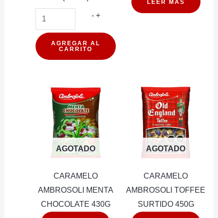
LEER MÁS
CARAMELO
-
+
AMBROSOLI
FULL
AGREGAR AL
CARRITO
LIMON
27G
24U
(PXDP)
cantidad
AGOTADO
AGOTADO
CARAMELO
CARAMELO
AMBROSOLI MENTA
AMBROSOLI TOFFEE
CHOCOLATE 430G
SURTIDO 450G