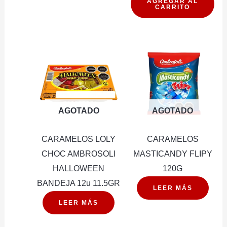
cantidad
MASTIC
AGREGAR AL
CARRITO
60G
10U
(PXDP)
cantidad
AGOTADO
AGOTADO
CARAMELOS LOLY
CARAMELOS
CHOC AMBROSOLI
MASTICANDY FLIPY
HALLOWEEN
120G
BANDEJA 12u 11.5GR
LEER MÁS
LEER MÁS