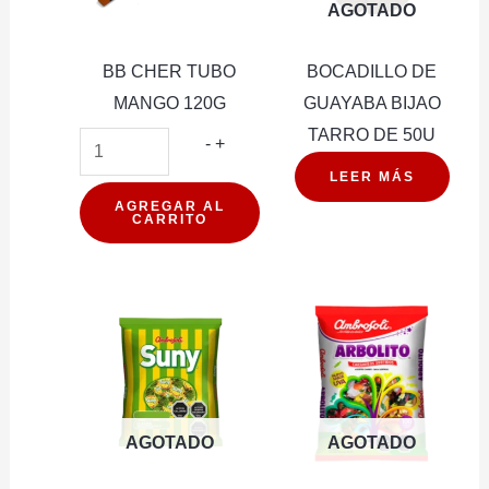
AGOTADO
BB CHER TUBO
BOCADILLO DE
MANGO 120G
GUAYABA BIJAO
TARRO DE 50U
BB
-
+
CHER
LEER MÁS
TUBO
AGREGAR AL
CARRITO
MANGO
120G
cantidad
AGOTADO
AGOTADO