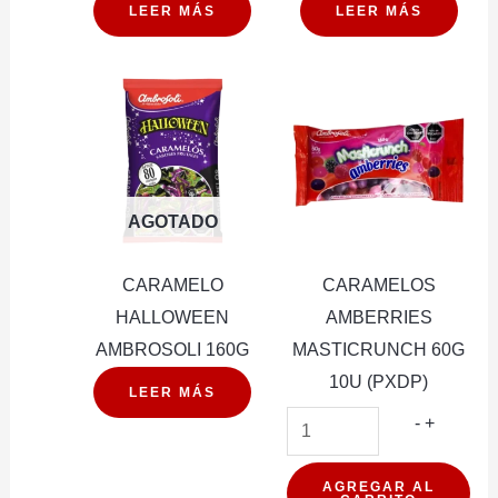
LEER MÁS
LEER MÁS
AGOTADO
CARAMELO
CARAMELOS
HALLOWEEN
AMBERRIES
AMBROSOLI 160G
MASTICRUNCH 60G
10U (PXDP)
LEER MÁS
CARAM
-
+
AMBERR
MASTIC
AGREGAR AL