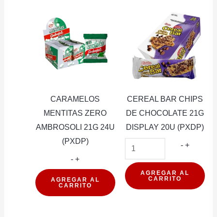
(PXDP)
cantidad
CARAMELOS
CEREAL BAR CHIPS
MENTITAS ZERO
DE CHOCOLATE 21G
AMBROSOLI 21G 24U
DISPLAY 20U (PXDP)
(PXDP)
CEREAL
-
+
CARAMELOS
BAR
-
+
MENTITAS
CHIPS
AGREGAR AL
CARRITO
AGREGAR AL
CARRITO
ZERO
DE
AMBROSOLI
CHOCOL
21G
21G