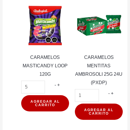
CARAMELOS
CARAMELOS
MASTICANDY LOOP
MENTITAS
120G
AMBROSOLI 25G 24U
(PXDP)
CARAMELOS
-
+
MASTICANDY
CARAM
-
+
LOOP
MENTIT
AGREGAR AL
CARRITO
120G
AMBROS
AGREGAR AL
CARRITO
cantidad
25G
24U