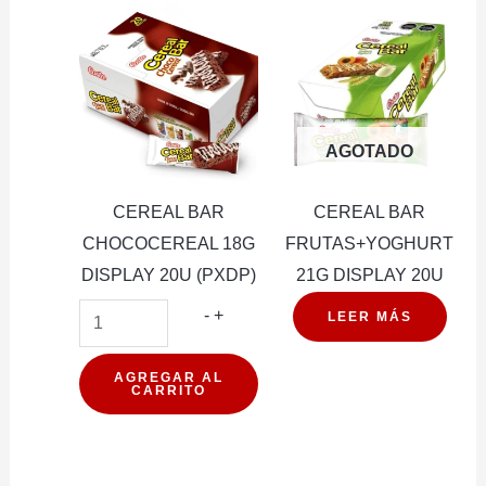
24U
DISPLA
(PXDP)
20U
cantidad
(PXDP)
cantidad
AGOTADO
CEREAL BAR
CEREAL BAR
CHOCOCEREAL 18G
FRUTAS+YOGHURT
DISPLAY 20U (PXDP)
21G DISPLAY 20U
CEREAL
-
+
LEER MÁS
BAR
CHOCOCEREAL
AGREGAR AL
CARRITO
18G
DISPLAY
20U