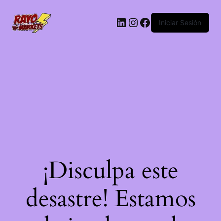
LinkedIn
Instagram
Facebook
Iniciar Sesión
¡Disculpa este
desastre! Estamos