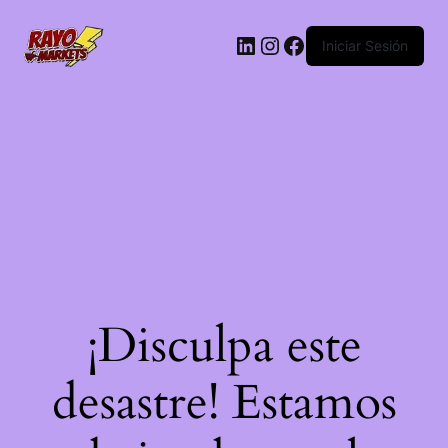
LinkedIn
Instagram
Facebook
Iniciar Sesión
¡Disculpa este
desastre! Estamos