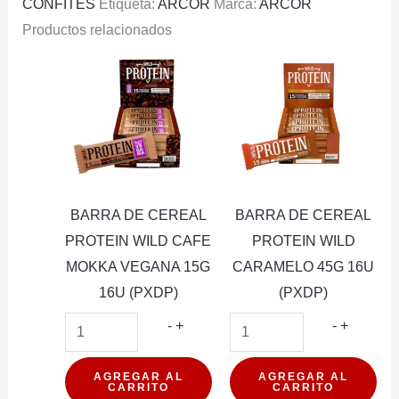
CONFITES
Etiqueta:
ARCOR
Marca:
ARCOR
Productos relacionados
BARRA DE CEREAL
BARRA DE CEREAL
PROTEIN WILD CAFE
PROTEIN WILD
MOKKA VEGANA 15G
CARAMELO 45G 16U
16U (PXDP)
(PXDP)
BARRA
BARRA
-
+
-
+
DE
DE
CEREAL
CEREAL
AGREGAR AL
AGREGAR AL
CARRITO
CARRITO