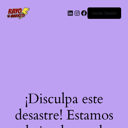
LinkedIn
Instagram
Facebook
Iniciar Sesión
¡Disculpa este
desastre! Estamos