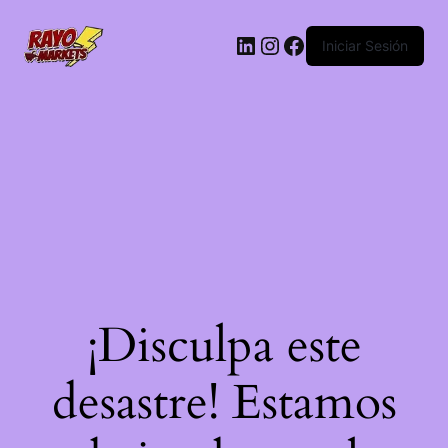
LinkedIn
Instagram
Facebook
Iniciar Sesión
¡Disculpa este
desastre! Estamos