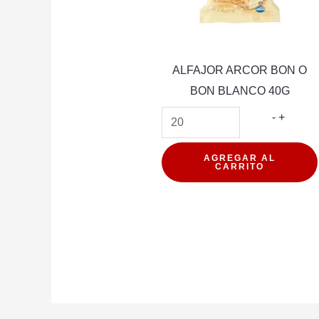
ALFAJOR ARCOR BON O
BON BLANCO 40G
ALFAJ
-
+
ARCO
BON
AGREGAR AL
CARRITO
O
BON
BLANC
40G
cantida