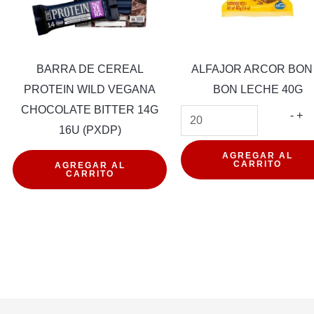
BARRA DE CEREAL
ALFAJOR ARCOR BON
PROTEIN WILD VEGANA
BON LECHE 40G
CHOCOLATE BITTER 14G
OR
AL
-
+
16U (PXDP)
R
AR
BARRA
BO
AGREGAR AL
CARRITO
AGREGAR AL
CARRITO
DE
O
CEREAL
BO
O
PROTEIN
LE
WILD
40
d
VEGANA
can
CHOCOLATE
BITTER