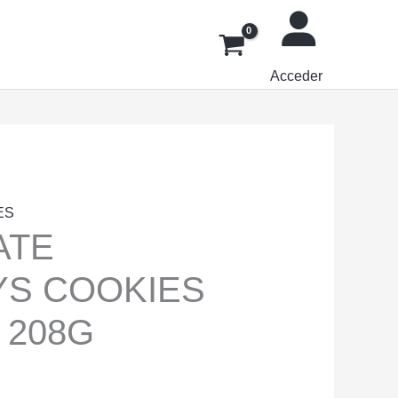
Acceder
ES
ATE
S COOKIES
 208G