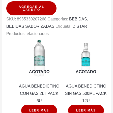
AKA
AGREGAR AL
PRO
CARRITO
VAINILLA
SKU:
8935330207268
Categorías:
BEBIDAS
,
330CC
BEBIDAS SABORIZADAS
Etiqueta:
DISTAR
PACK
Productos relacionados
6U
cantidad
AGOTADO
AGOTADO
AGUA BENEDICTINO
AGUA BENEDICTINO
CON GAS 2LT PACK
SIN GAS 500ML PACK
6U
12U
LEER MÁS
LEER MÁS