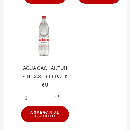
AGUA CACHANTUN
SIN GAS 1.6LT PACK
6U
AGUA
-
+
CACHANTUN
SIN
AGREGAR AL
CARRITO
GAS
1.6LT