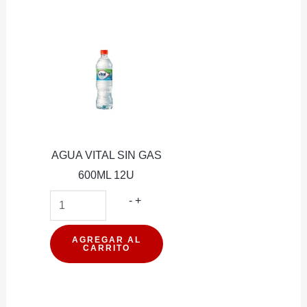
600ML
PACK
12U
cantidad
AGUA VITAL SIN GAS
600ML 12U
AGUA
-
+
VITAL
SIN
AGREGAR AL
CARRITO
GAS
600ML
12U