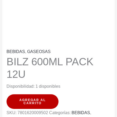
BEBIDAS
,
GASEOSAS
BILZ 600ML PACK
12U
Disponibilidad:
1 disponibles
BILZ
AGREGAR AL
CARRITO
600ML
SKU:
7801620009502
Categorías:
BEBIDAS
,
PACK