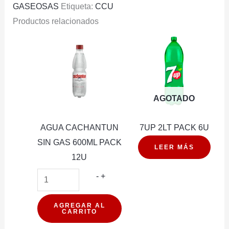
GASEOSAS
Etiqueta:
CCU
12U
Productos relacionados
cantidad
AGOTADO
AGUA CACHANTUN
7UP 2LT PACK 6U
SIN GAS 600ML PACK
LEER MÁS
12U
AGUA
-
+
CACHANTUN
SIN
AGREGAR AL
CARRITO
GAS