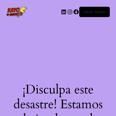
LinkedIn
Instagram
Facebook
Iniciar Sesión
¡Disculpa este
desastre! Estamos