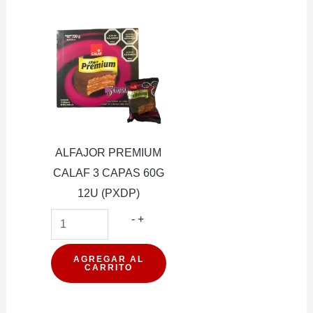
ICE
BON
20U
LECHE
(PXDP)
40G
cantidad
cantidad
ALFAJOR PREMIUM
CALAF 3 CAPAS 60G
12U (PXDP)
ALFAJOR
-
+
PREMIUM
CALAF
AGREGAR AL
CARRITO
3
CAPAS