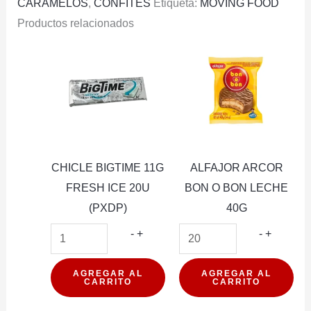
CARAMELOS
,
CONFITES
Etiqueta:
MOVING FOOD
Productos relacionados
CHICLE BIGTIME 11G
ALFAJOR ARCOR
FRESH ICE 20U
BON O BON LECHE
(PXDP)
40G
CHICLE
ALFAJO
-
+
-
+
BIGTIME
ARCOR
11G
BON
AGREGAR AL
AGREGAR AL
CARRITO
CARRITO
FRESH
O