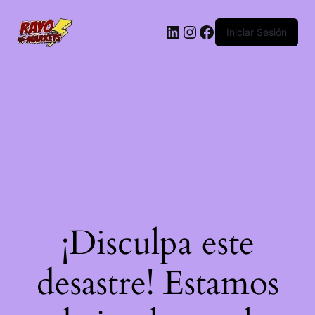
LinkedIn
Instagram
Facebook
Iniciar Sesión
¡Disculpa este
desastre! Estamos