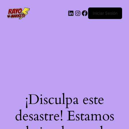
LinkedIn
Instagram
Facebook
Iniciar Sesión
¡Disculpa este
desastre! Estamos