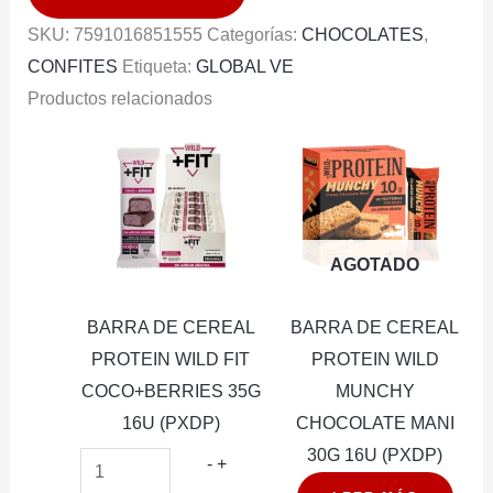
SAVOY
SKU:
7591016851555
Categorías:
CHOCOLATES
,
CRI
CONFITES
Etiqueta:
GLOBAL VE
CRI
Productos relacionados
CON
ARROZ
27G
12U
(PXDP)
cantidad
AGOTADO
BARRA DE CEREAL
BARRA DE CEREAL
PROTEIN WILD FIT
PROTEIN WILD
COCO+BERRIES 35G
MUNCHY
16U (PXDP)
CHOCOLATE MANI
30G 16U (PXDP)
BARRA
-
+