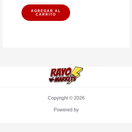
DE
CEREAL
AGREGAR AL
CARRITO
PROTEIN
WILD
CHOCOLATE-
MANI
15G
(PXDP)
cantidad
Copyright © 2026
Powered by