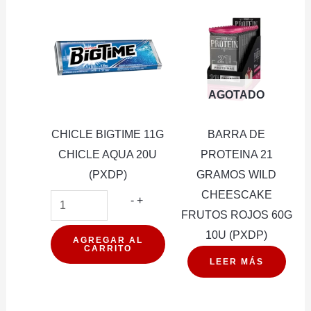
AGOTADO
CHICLE BIGTIME 11G
BARRA DE
CHICLE AQUA 20U
PROTEINA 21
(PXDP)
GRAMOS WILD
CHEESCAKE
CHICLE
-
+
FRUTOS ROJOS 60G
BIGTIME
10U (PXDP)
11G
AGREGAR AL
CARRITO
CHICLE
LEER MÁS
AQUA
20U