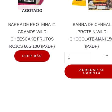
AGOTADO
BARRA DE PROTEINA 21
BARRA DE CEREAL
GRAMOS WILD
PROTEIN WILD
CHEESCAKE FRUTOS
CHOCOLATE-MANI 15
ROJOS 60G 10U (PXDP)
(PXDP)
BA
-
+
LEER MÁS
DE
CE
AGREGAR AL
CARRITO
PR
WI
CH
MA
15