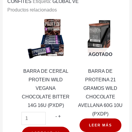
CONFITES
Etiqueta:
GLOBAL VE
Productos relacionados
AGOTADO
BARRA DE CEREAL
BARRA DE
PROTEIN WILD
PROTEINA 21
VEGANA
GRAMOS WILD
CHOCOLATE BITTER
CHOCOLATE
14G 16U (PXDP)
AVELLANA 60G 10U
(PXDP)
BARRA
-
+
DE
LEER MÁS