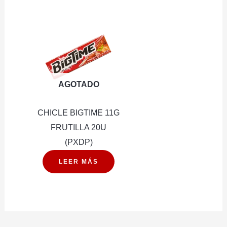
28G
12U
(PXDP)
cantidad
AGOTADO
CHICLE BIGTIME 11G
FRUTILLA 20U
(PXDP)
LEER MÁS