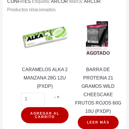
CONFITES
Etiqueta:
ARCOR
Marca:
ARCOR
Productos relacionados
AGOTADO
CARAMELOS ALKA 2
BARRA DE
MANZANA 28G 12U
PROTEINA 21
(PXDP)
GRAMOS WILD
CHEESCAKE
CARAMELOS
-
+
FRUTOS ROJOS 60G
ALKA
10U (PXDP)
2
AGREGAR AL
CARRITO
MANZANA
LEER MÁS