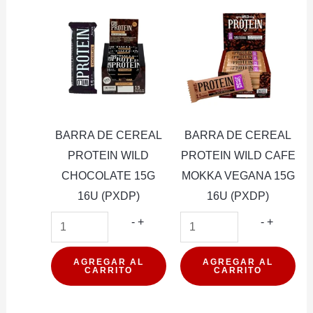
BARRA DE CEREAL
BARRA DE CEREAL
PROTEIN WILD
PROTEIN WILD CAFE
CHOCOLATE 15G
MOKKA VEGANA 15G
16U (PXDP)
16U (PXDP)
BARRA
BARRA
-
+
-
+
DE
DE
CEREAL
CEREAL
AGREGAR AL
AGREGAR AL
CARRITO
CARRITO
PROTEIN
PROTEI
WILD
WILD