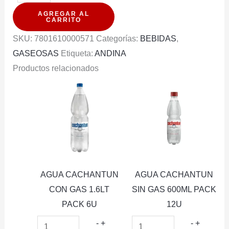
COLA
AGREGAR AL
ORIGINAL
CARRITO
591ML
SKU:
7801610000571
Categorías:
BEBIDAS
,
PACK
GASEOSAS
Etiqueta:
ANDINA
6U
Productos relacionados
cantidad
AGUA CACHANTUN
AGUA CACHANTUN
CON GAS 1.6LT
SIN GAS 600ML PACK
PACK 6U
12U
AGUA
AGUA
-
+
-
+