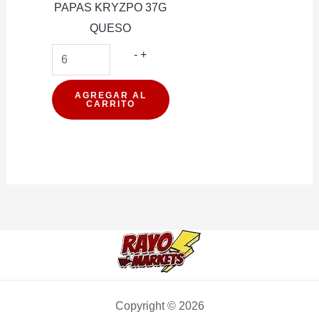
PAPAS KRYZPO 37G
QUESO
PAPAS
-
+
KRYZPO
37G
AGREGAR AL
CARRITO
QUESO
cantidad
Copyright © 2026