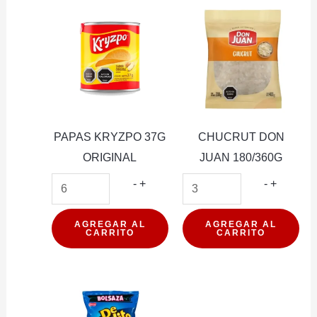
PAPAS KRYZPO 37G
CHUCRUT DON
ORIGINAL
JUAN 180/360G
PAPAS
CHUCR
-
+
-
+
KRYZPO
DON
37G
JUAN
AGREGAR AL
AGREGAR AL
CARRITO
CARRITO
ORIGINAL
180/360
cantidad
cantidad