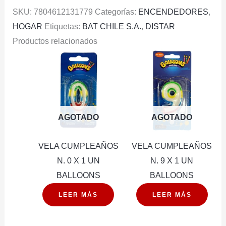
SKU:
7804612131779
Categorías:
ENCENDEDORES
,
HOGAR
Etiquetas:
BAT CHILE S.A.
,
DISTAR
Productos relacionados
AGOTADO
AGOTADO
VELA CUMPLEAÑOS
VELA CUMPLEAÑOS
N. 0 X 1 UN
N. 9 X 1 UN
BALLOONS
BALLOONS
LEER MÁS
LEER MÁS