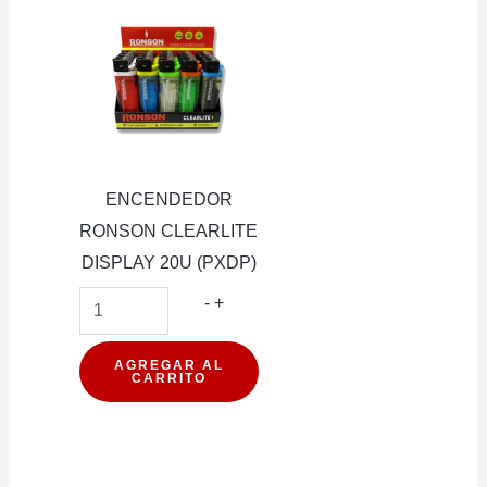
ENCENDEDOR
RONSON CLEARLITE
DISPLAY 20U (PXDP)
ENCENDEDOR
-
+
RONSON
CLEARLITE
AGREGAR AL
CARRITO
DISPLAY
20U
(PXDP)