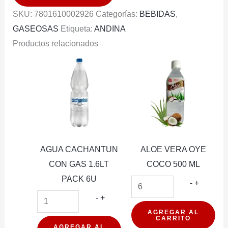
6U
SKU:
7801610002926
Categorías:
BEBIDAS
,
cantidad
GASEOSAS
Etiqueta:
ANDINA
Productos relacionados
AGUA CACHANTUN
ALOE VERA OYE
CON GAS 1.6LT
COCO 500 ML
PACK 6U
ALOE
-
+
AGUA
VERA
-
+
CACHANTUN
OYE
AGREGAR AL
CARRITO
CON
COCO
AGREGAR AL