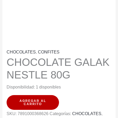
CHOCOLATES
,
CONFITES
CHOCOLATE GALAK
NESTLE 80G
Disponibilidad:
1 disponibles
CHOCOLATE
AGREGAR AL
CARRITO
GALAK
SKU:
7891000368626
Categorías:
CHOCOLATES
,
NESTLE