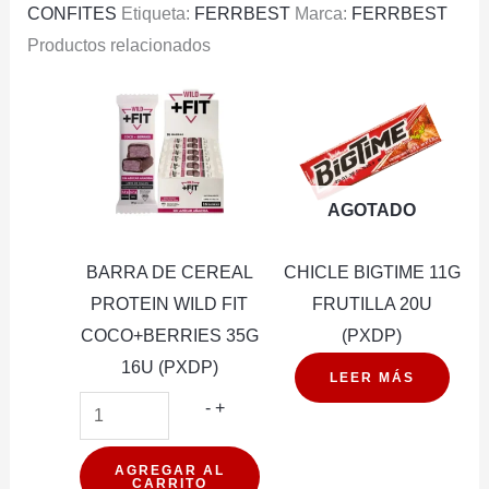
CONFITES
Etiqueta:
FERRBEST
Marca:
FERRBEST
80G
Productos relacionados
cantidad
AGOTADO
BARRA DE CEREAL
CHICLE BIGTIME 11G
PROTEIN WILD FIT
FRUTILLA 20U
COCO+BERRIES 35G
(PXDP)
16U (PXDP)
LEER MÁS
BARRA
-
+
DE
CEREAL
AGREGAR AL
CARRITO