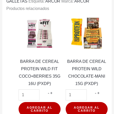
GALLETAS
Etiqueta:
ARCOR
Marca:
ARCOR
Productos relacionados
BARRA DE CEREAL
BARRA DE CEREAL
PROTEIN WILD FIT
PROTEIN WILD
COCO+BERRIES 35G
CHOCOLATE-MANI
16U (PXDP)
15G (PXDP)
BARRA
BARRA
-
+
-
+
DE
DE
CEREAL
CEREAL
AGREGAR AL
AGREGAR AL
CARRITO
CARRITO