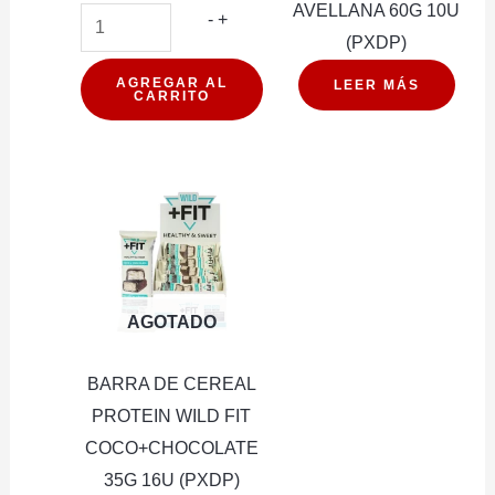
AVELLANA 60G 10U
BARRA
-
+
(PXDP)
DE
CEREAL
AGREGAR AL
LEER MÁS
CARRITO
PROTEIN
WILD
CHOCOLATE
15G
16U
(PXDP)
cantidad
AGOTADO
BARRA DE CEREAL
PROTEIN WILD FIT
COCO+CHOCOLATE
35G 16U (PXDP)