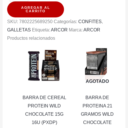
CEREAL
AGREGAR AL
MIX
CARRITO
CACAO
SKU:
7802225689250
Categorías:
CONFITES
,
ARCOR
GALLETAS
Etiqueta:
ARCOR
Marca:
ARCOR
105G
Productos relacionados
cantidad
AGOTADO
BARRA DE CEREAL
BARRA DE
PROTEIN WILD
PROTEINA 21
CHOCOLATE 15G
GRAMOS WILD
16U (PXDP)
CHOCOLATE