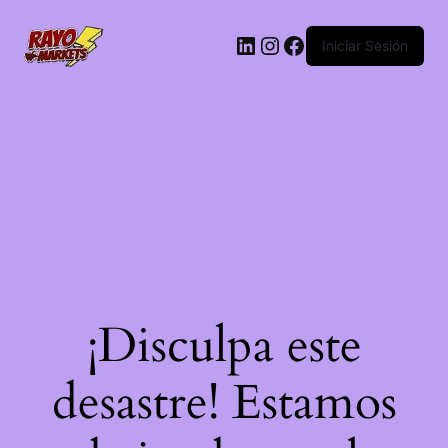
LinkedIn
Instagram
Facebook
Iniciar Sesión
¡Disculpa este
desastre! Estamos