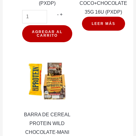
(PXDP)
COCO+CHOCOLATE
35G 16U (PXDP)
CARAMELOS
-
+
ALKA
LEER MÁS
2
AGREGAR AL
CARRITO
CEREZA
28G
12U
(PXDP)
cantidad
BARRA DE CEREAL
PROTEIN WILD
CHOCOLATE-MANI