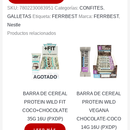
140G
SKU:
7802230083951
Categorías:
CONFITES
,
cantidad
GALLETAS
Etiqueta:
FERRBEST
Marca:
FERRBEST
,
Nestle
Productos relacionados
AGOTADO
BARRA DE CEREAL
BARRA DE CEREAL
PROTEIN WILD FIT
PROTEIN WILD
COCO+CHOCOLATE
VEGANA
35G 16U (PXDP)
CHOCOLATE-COCO
14G 16U (PXDP)
LEER MÁS