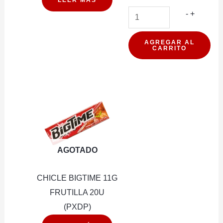
BARRA
-
+
DE
CEREAL
AGREGAR AL
CARRITO
PROTEI
WILD
VEGAN
CHOCOL
COCO
14G
16U
AGOTADO
(PXDP)
cantidad
CHICLE BIGTIME 11G
FRUTILLA 20U
(PXDP)