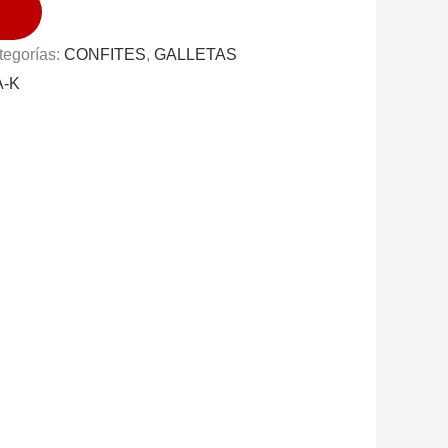
tegorías:
CONFITES
,
GALLETAS
A-K