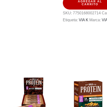
AGREGAR AL
CARRITO
PACK
SKU:
7750168002714
Ca
6U
Etiqueta:
VIA K
Marca:
VI
CHOCOLATE
36G
cantidad