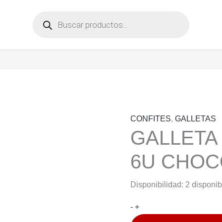
Búsqueda
de
productos
CONFITES
,
GALLETAS
GALLETA
6U CHOC
Disponibilidad:
2 disponib
GALLETA
-
+
OREO