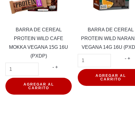
BARRA DE CEREAL
BARRA DE CEREAL
PROTEIN WILD CAFE
PROTEIN WILD NARAN
MOKKA VEGANA 15G 16U
VEGANA 14G 16U (PXD
(PXDP)
BA
-
+
BARRA
DE
-
+
DE
CE
AGREGAR AL
CARRITO
CEREAL
PR
AGREGAR AL
CARRITO
PROTEIN
WI
WILD
NA
CAFE
VE
MOKKA
14
VEGANA
16