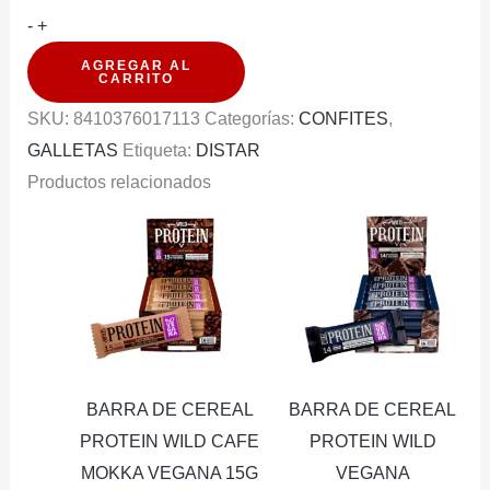
GALLETA
-
+
GULLON
AGREGAR AL
CARRITO
SANDWICH
SKU:
8410376017113
Categorías:
CONFITES
,
MEGA
GALLETAS
Etiqueta:
DISTAR
DUO
Productos relacionados
CHOCOLATE
500G
cantidad
BARRA DE CEREAL
BARRA DE CEREAL
PROTEIN WILD CAFE
PROTEIN WILD
MOKKA VEGANA 15G
VEGANA