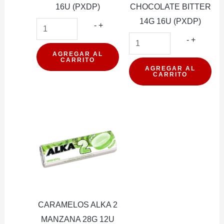
16U (PXDP)
CHOCOLATE BITTER
14G 16U (PXDP)
BARRA
-
+
DE
BARRA
-
+
CEREAL
DE
AGREGAR AL
CARRITO
PROTEIN
CEREAL
AGREGAR AL
CARRITO
WILD
PROTEI
CAFE
WILD
MOKKA
VEGAN
VEGANA
CHOCOL
15G
BITTER
16U
14G
(PXDP)
16U
cantidad
(PXDP)
cantidad
CARAMELOS ALKA 2
MANZANA 28G 12U