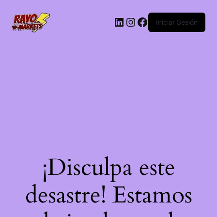
LinkedIn
Instagram
Facebook
Iniciar Sesión
¡Disculpa este
desastre! Estamos