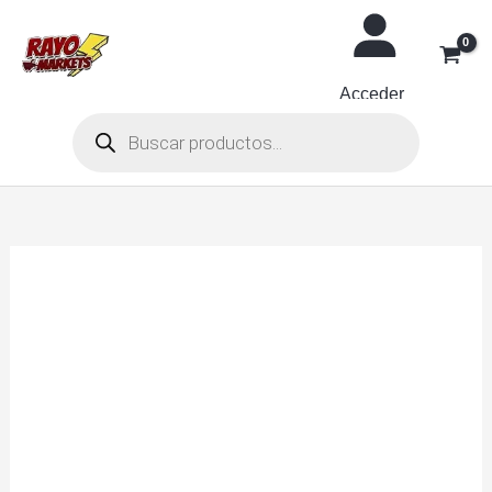
Ir
al
contenido
Acceder
Búsqueda
de
productos