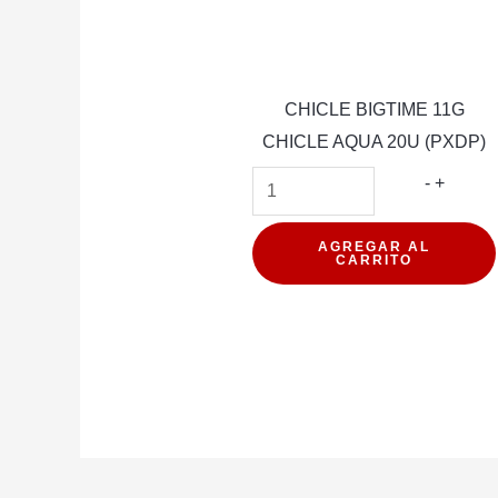
CHICLE BIGTIME 11G
CHICLE AQUA 20U (PXDP)
CHICL
-
+
BIGTIM
11G
AGREGAR AL
CARRITO
CHICL
AQUA
20U
(PXDP)
cantida