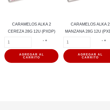
CARAMELOS ALKA 2
CARAMELOS ALKA 2
CEREZA 28G 12U (PXDP)
MANZANA 28G 12U (PX
E
CARAMELOS
CA
-
+
-
+
E
ALKA
AL
2
2
AGREGAR AL
AGREGAR AL
CARRITO
CARRITO
E
CEREZA
MA
28G
28
12U
12
(PXDP)
(P
d
cantidad
can