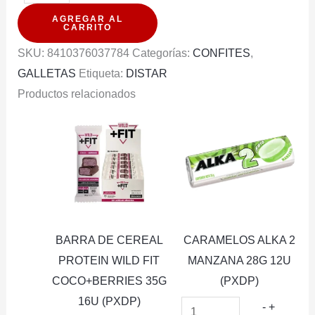
GULLON
AGREGAR AL
SANDWICH
CARRITO
ZERO
SKU:
8410376037784
Categorías:
CONFITES
,
AZUCAR
GALLETAS
Etiqueta:
DISTAR
250G
Productos relacionados
cantidad
BARRA DE CEREAL
CARAMELOS ALKA 2
PROTEIN WILD FIT
MANZANA 28G 12U
COCO+BERRIES 35G
(PXDP)
16U (PXDP)
CARAM
-
+