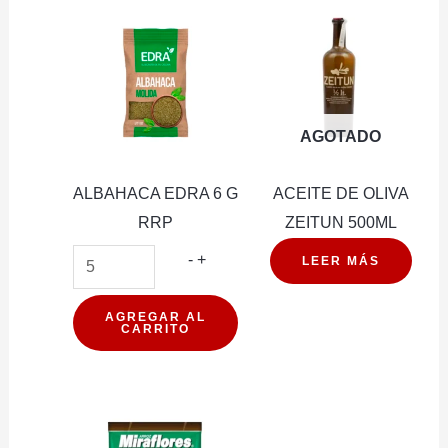
AGOTADO
ALBAHACA EDRA 6 G
ACEITE DE OLIVA
RRP
ZEITUN 500ML
ALBAHACA
-
+
LEER MÁS
EDRA
6
AGREGAR AL
CARRITO
G
RRP
cantidad