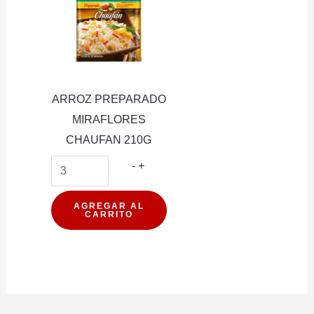
ARROZ PREPARADO
MIRAFLORES
CHAUFAN 210G
ARROZ
-
+
PREPARADO
MIRAFLORES
AGREGAR AL
CARRITO
CHAUFAN
210G
cantidad