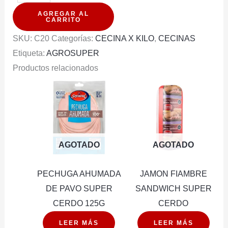
PIERNA
AGREGAR AL
ACARAMELADO
CARRITO
SUPER
SKU:
C20
Categorías:
CECINA X KILO
,
CECINAS
CERDO
Etiqueta:
AGROSUPER
cantidad
Productos relacionados
AGOTADO
AGOTADO
PECHUGA AHUMADA
JAMON FIAMBRE
DE PAVO SUPER
SANDWICH SUPER
CERDO 125G
CERDO
LEER MÁS
LEER MÁS