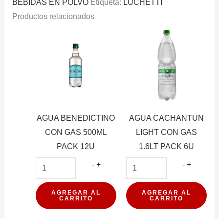
BEBIDAS EN POLVO
Etiqueta:
LUCHETTI
Productos relacionados
AGUA BENEDICTINO
AGUA CACHANTUN
CON GAS 500ML
LIGHT CON GAS
PACK 12U
1.6LT PACK 6U
AGUA
AGUA
-
+
-
+
BENEDICTINO
CACHA
CON
LIGHT
AGREGAR AL
AGREGAR AL
CARRITO
CARRITO
GAS
CON