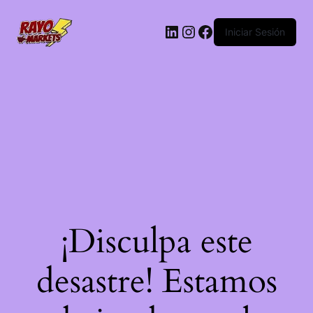
LinkedIn
Instagram
Facebook
Iniciar Sesión
¡Disculpa este
desastre! Estamos