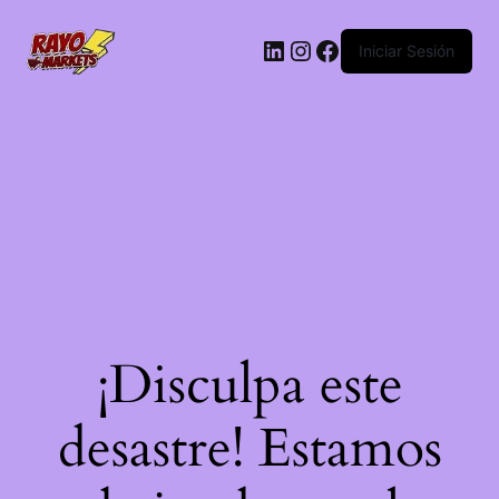
LinkedIn
Instagram
Facebook
Iniciar Sesión
¡Disculpa este
desastre! Estamos