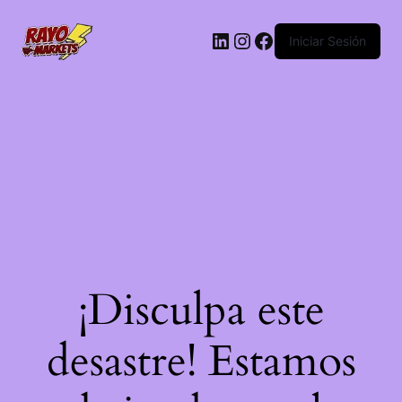
LinkedIn
Instagram
Facebook
Iniciar Sesión
¡Disculpa este
desastre! Estamos