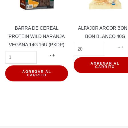
BARRA DE CEREAL
ALFAJOR ARCOR BON
PROTEIN WILD NARANJA
BON BLANCO 40G
VEGANA 14G 16U (PXDP)
AL
-
+
BARRA
AR
-
+
DE
BO
AGREGAR AL
CARRITO
CEREAL
O
AGREGAR AL
CARRITO
PROTEIN
BO
WILD
BL
NARANJA
40
VEGANA
can
14G
16U