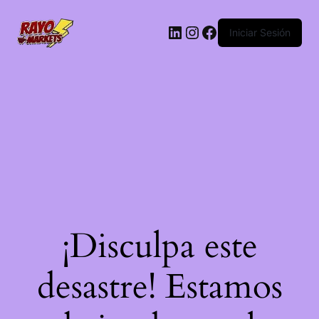
LinkedIn
Instagram
Facebook
Iniciar Sesión
¡Disculpa este
desastre! Estamos